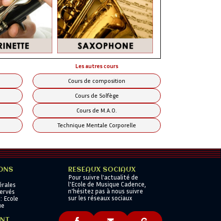
eux élèves est absent à un cours, celui-ci
fférents styles (Atelier Rock, Ateliers
Les autres cours
Cours de composition
Cours de Solfège
Cours de M.A.O.
Technique Mentale Corporelle
ONS
RESEAUX SOCIAUX
Pour suivre l'actualité de
l'Ecole de Musique Cadence,
érales
n'hésitez pas à nous suivre
servés
sur les réseaux sociaux
: Ecole
ue
ENT