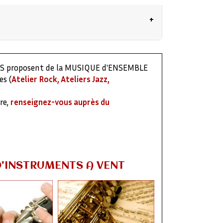
'aborder un répertoire particulier.
musico thérapeutique (handicap, troubles
ERS proposent de la MUSIQUE d'ENSEMBLE
.
es (
Atelier Rock, Ateliers Jazz,
miques et ludiques, particulièrement pour
re,
renseignez-vous auprès du
 instruments (sauf le piano).
D'INSTRUMENTS A VENT
, niveaux, répertoires). L'élève peut
dividuel (selon disponibilités) avec un