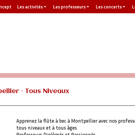
oncept
Les activités
Les professeurs
Les concerts
L
ellier – Tous Niveaux
Apprenez la flûte à bec à Montpellier avec nos profes
tous niveaux et à tous âges
Professeurs Diplômés et Passionnés