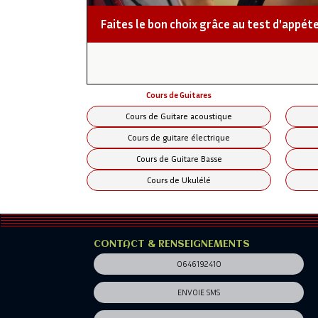
Le fonctionnement est celui des cours collec
Faites le bon choix grâce au test d'appéte
n'est pas reportable).
Le tarif par élève est inférieur à celui d'un
En complément à ces cours, les ATELIERS p
Jazz, Orchestre...)
Cours de Guitares
Pour toute information complémentaire, r
Cours de Guitare acoustique
Cours de guitare électrique
Cours de Guitare Basse
Cours de Ukulélé
CONTACT & RENSEIGNEMENTS
0646192410
ENVOIE SMS