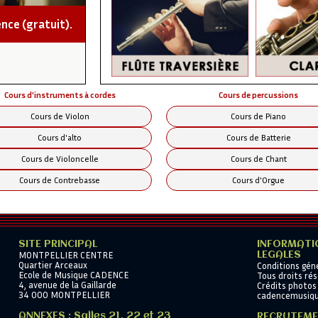
tifs (pas de cours pendant les vacances scolaires. Si un des d
nce (gratuit).
 cours individuel (se renseigner).
roposent de la MUSIQUE d'ENSEMBLE multi instruments dans di
Cours d'instruments à cordes
Cours de percussions
enseignez-vous auprès du secrétariat.
Cours de Violon
Cours de Piano
Cours d'alto
Cours de Batterie
Cours de Violoncelle
Cours de Chant
Cours de Contrebasse
Cours d'Orgue
SITE PRINCIPAL
INFORMATI
MONTPELLIER CENTRE
LEGALES
Quartier Arceaux
Conditions gén
Ecole de Musique CADENCE
Tous droits ré
4, avenue de la Gaillarde
Crédits photos 
34 000 MONTPELLIER
cadencemusiq
ANNEXES : Salles 21, 22 et 23
RECRUTEM