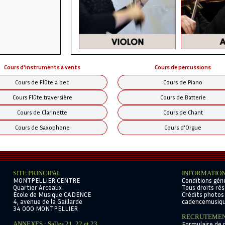
tifs (pas de cours pendant les vacances scolaires. Si un des d
 cours individuel (se renseigner).
roposent de la MUSIQUE d'ENSEMBLE multi instruments dans di
Cours d'instruments à vents
Cours de percussions
enseignez-vous auprès du secrétariat.
Cours de Flûte à bec
Cours de Piano
Cours Flûte traversière
Cours de Batterie
Cours de Clarinette
Cours de Chant
Cours de Saxophone
Cours d'Orgue
SITE PRINCIPAL
INFORMATION
MONTPELLIER CENTRE
Conditions gén
Quartier Arceaux
Tous droits ré
Ecole de Musique CADENCE
Crédits photos 
4, avenue de la Gaillarde
cadencemusiq
34 000 MONTPELLIER
RECRUTEME
ANNEXES : Salles 21, 22 et 23
Formulaire de