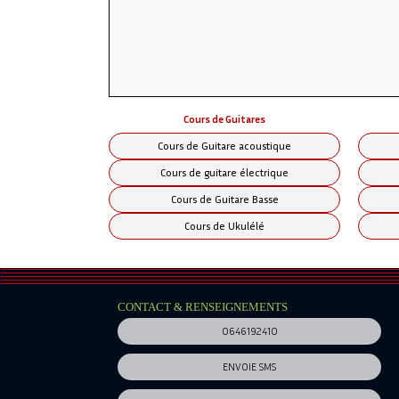
Le fonctionnement est celui des cours collec
n'est pas reportable).
Le tarif par élève est inférieur à celui d'un
En complément à ces cours, les ATELIERS p
Jazz, Orchestre...)
Cours de Guitares
Pour toute information complémentaire, r
Cours de Guitare acoustique
Cours de guitare électrique
Cours de Guitare Basse
Cours de Ukulélé
CONTACT & RENSEIGNEMENTS
0646192410
ENVOIE SMS