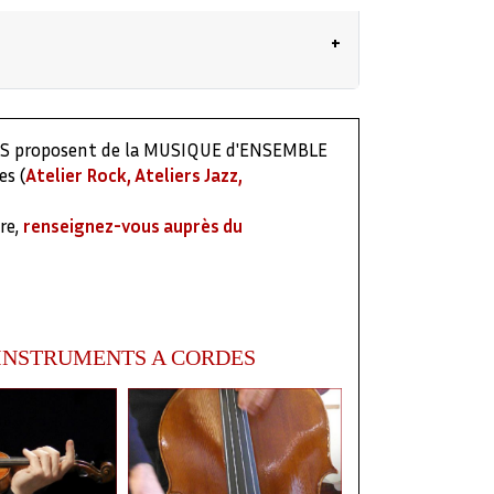
'aborder un répertoire particulier.
musico thérapeutique (handicap, troubles
ERS proposent de la MUSIQUE d'ENSEMBLE
.
es (
Atelier Rock, Ateliers Jazz,
miques et ludiques, particulièrement pour
re,
renseignez-vous auprès du
 instruments (sauf le piano).
'INSTRUMENTS A CORDES
, niveaux, répertoires). L'élève peut
dividuel (selon disponibilités) avec un