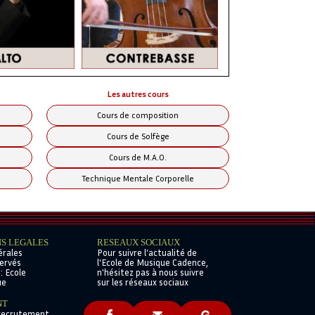
eux élèves est absent à un cours, celui-ci
fférents styles (Atelier Rock, Ateliers
Les autres cours
Cours de composition
Cours de Solfège
Cours de M.A.O.
Technique Mentale Corporelle
S LEGALES
RESEAUX SOCIAUX
érales
Pour suivre l'actualité de
servés
l'Ecole de Musique Cadence,
: Ecole
n'hésitez pas à nous suivre
ue
sur les réseaux sociaux
NT
 recrutement