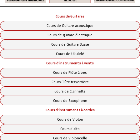
élèves est absent à un cours, celui-ci n'est pas
reportable).
Le tarif par élève est inférieur à celui d'un cours
Cours de Guitares
individuel (se renseigner).
Cours de Guitare acoustique
En complément à ces cours, les ATELIERS proposent de
Cours de guitare électrique
la MUSIQUE d'ENSEMBLE multi instruments dans
Cours de Guitare Basse
différents styles (Atelier Rock, Ateliers Jazz,
Cours de Ukulélé
Orchestre...)
Pour toute information complémentaire, renseignez-
Cours d'instruments à vents
vous auprès du secrétariat.
Cours de Flûte à bec
Cours Flûte traversière
Cours de Clarinette
Cours de Saxophone
Cours d'instruments à cordes
Cours de Violon
Cours d'alto
Cours de Violoncelle